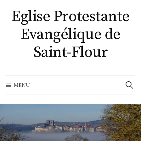
A
Eglise Protestante
l
l
Evangélique de
e
r
a
Saint-Flour
u
c
o
n
MENU
R
t
e
e
n
u
c
h